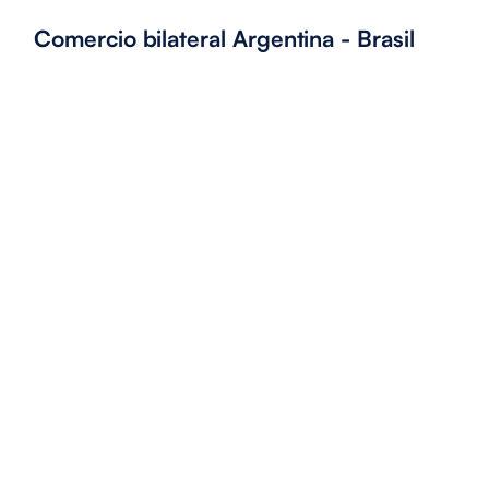
Comercio bilateral Argentina - Brasil
Febrero
2023
Marzo
2023
Descargar último informe
Descargar último informe