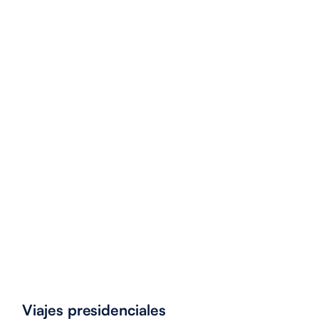
Abril
2023
Mayo
2023
Descargar último informe
Descargar último informe
Junio
2023
Descargar último informe
Viajes presidenciales