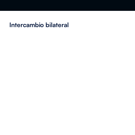
Intercambio bilateral
Intercambio bilateral
Intercambio bilateral
con
Chile 2026
con
Chile
Descargar último informe
Descargar último informe