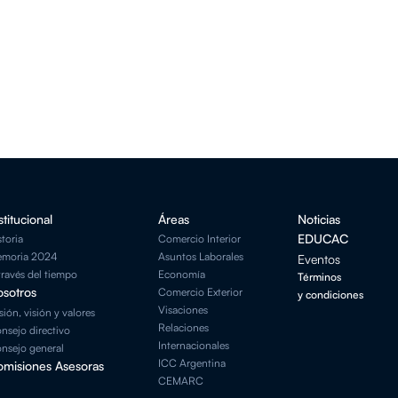
stitucional
Áreas
Noticias
EDUCAC
storia
Comercio Interior
moria 2024
Asuntos Laborales
Eventos
través del tiempo
Economía
Términos
sotros
Comercio Exterior
y condiciones
Visaciones
sión, visión y valores
Relaciones
nsejo directivo
Internacionales
nsejo general
ICC Argentina
misiones Asesoras
CEMARC