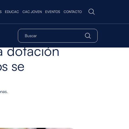
S
EDUCAC
CAC JOVEN
EVENTOS
CONTACTO
a dotación
os se
onas.