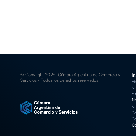
© Copyright 2026 Cámara Argentina de Comercio y
In
Servicios - Todos los derechos reservados
Hi
Me
A 
No
Mi
Co
Co
Co