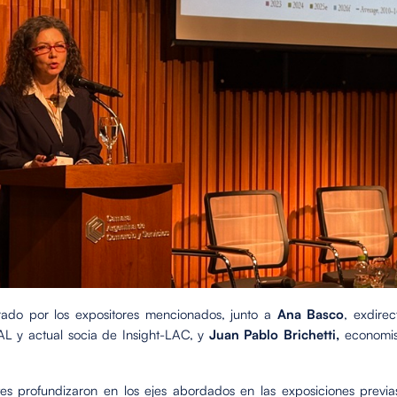
rado por los expositores mencionados, junto a
Ana Basco
, exdirec
AL y actual socia de Insight-LAC, y
Juan Pablo Brichetti,
economist
tes profundizaron en los ejes abordados en las exposiciones previas