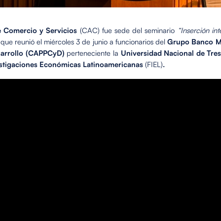
 Comercio y Servicios
(CAC) fue sede del seminario
“Inserción in
 que reunió el miércoles 3 de junio a funcionarios del
Grupo Banco M
sarrollo (CAPPCyD)
perteneciente la
Universidad Nacional de Tre
estigaciones Económicas Latinoamericanas
(FIEL)
.