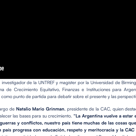
, investigador de la UNTREF y magíster por la Universidad de Birmin
a de Crecimiento Equitativo, Finanzas e Instituciones para Argen
n como punto de partida para debatir sobre el presente y las perspecti
cargo de
Natalio Mario Grinman
, presidente de la CAC, quien desta
talecer las bases para su crecimiento.
“La Argentina vuelve a estar
uerras y conflictos, nuestro país tiene muchas de las cosas qu
Un país progresa con educación, respeto y meritocracia y la CA