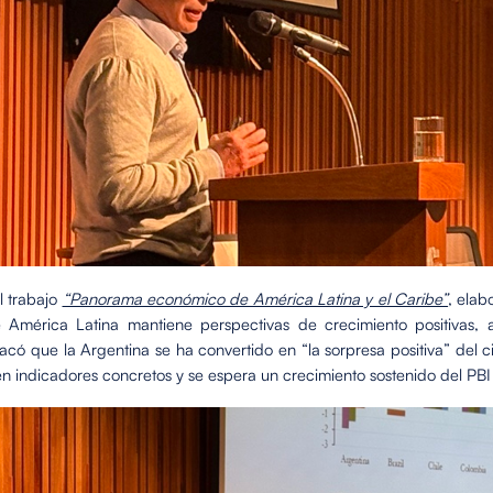
l trabajo
“Panorama económico de América Latina y el Caribe”
, elab
ue América Latina mantiene perspectivas de crecimiento positiva
acó que la Argentina se ha convertido en “la sorpresa positiva” del c
 indicadores concretos y se espera un crecimiento sostenido del PBI